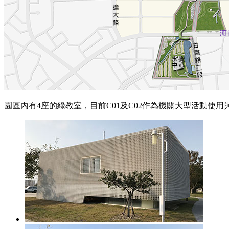
園區內有4座的綠教室，目前C01及C02作為機關大型活動使用